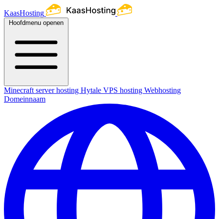
KaasHosting
Hoofdmenu openen
Minecraft server hosting
Hytale
VPS hosting
Webhosting
Domeinnaam