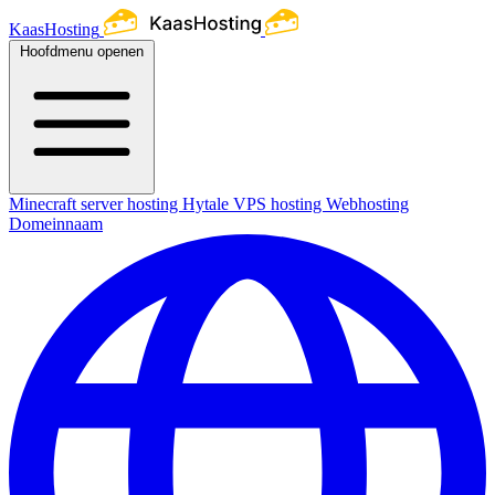
KaasHosting
Hoofdmenu openen
Minecraft server hosting
Hytale
VPS hosting
Webhosting
Domeinnaam