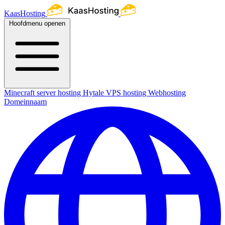
KaasHosting
Hoofdmenu openen
Minecraft server hosting
Hytale
VPS hosting
Webhosting
Domeinnaam