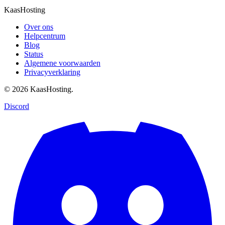
KaasHosting
Over ons
Helpcentrum
Blog
Status
Algemene voorwaarden
Privacyverklaring
© 2026 KaasHosting.
Discord