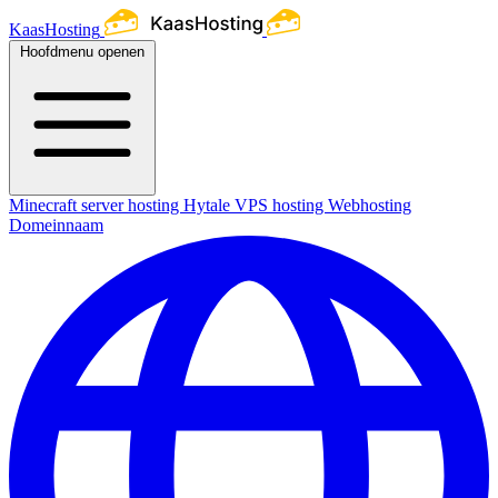
KaasHosting
Hoofdmenu openen
Minecraft server hosting
Hytale
VPS hosting
Webhosting
Domeinnaam