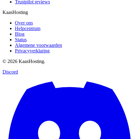
Trustpilot reviews
KaasHosting
Over ons
Helpcentrum
Blog
Status
Algemene voorwaarden
Privacyverklaring
© 2026 KaasHosting.
Discord