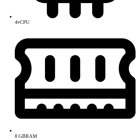
4
vCPU
8 GB
RAM