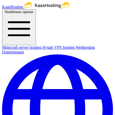
KaasHosting
Hoofdmenu openen
Minecraft server hosting
Hytale
VPS hosting
Webhosting
Domeinnaam