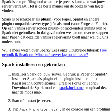
Spark is een profiling tool waarmee je precies kunt zien wat jouw
server vertraagt. Het is de beste manier om de oorzaak van lag te
vinden.
Spark is beschikbaar als
plugin
(voor Paper, Spigot en andere
plugin-compatible server types) én als
mod
(voor Forge en Fabric).
Op een vanilla server zonder plugin- of mod-ondersteuning kun je
Spark niet gebruiken. In dat geval raden we aan om over te stappen
naar Paper, dat dezelfde vanilla spelervaring biedt maar wel plugins
ondersteunt.
Wil je meer weten over Spark? Lees onze uitgebreide tutorial:
Hoe
gebruik ik Spark om Minecraft server lag op te lossen?
Spark installeren en gebruiken
Installeer Spark op jouw server. Gebruik je Paper of Spigot?
Installeer Spark als plugin via de plugin installer in het
KaasHosting controlepaneel. Draai je Forge of Fabric?
Download de Spark mod van
spark.lucko.me
en upload deze
naar de mods map.
Start of herstart je server.
Typ
in de console om een profiling
/spark profiler start