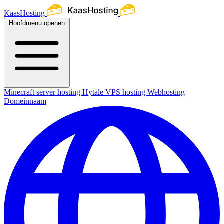
KaasHosting
Hoofdmenu openen
Minecraft server hosting
Hytale
VPS hosting
Webhosting
Domeinnaam