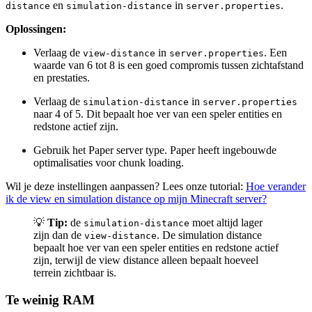
en
in
.
distance
simulation-distance
server.properties
Oplossingen:
Verlaag de
in
. Een
view-distance
server.properties
waarde van 6 tot 8 is een goed compromis tussen zichtafstand
en prestaties.
Verlaag de
in
simulation-distance
server.properties
naar 4 of 5. Dit bepaalt hoe ver van een speler entities en
redstone actief zijn.
Gebruik het Paper server type. Paper heeft ingebouwde
optimalisaties voor chunk loading.
Wil je deze instellingen aanpassen? Lees onze tutorial:
Hoe verander
ik de view en simulation distance op mijn Minecraft server?
💡
Tip:
de
moet altijd lager
simulation-distance
zijn dan de
. De simulation distance
view-distance
bepaalt hoe ver van een speler entities en redstone actief
zijn, terwijl de view distance alleen bepaalt hoeveel
terrein zichtbaar is.
Te weinig RAM