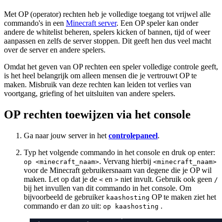
Met OP (operator) rechten heb je volledige toegang tot vrijwel alle
commando's in een
Minecraft server
. Een OP speler kan onder
andere de whitelist beheren, spelers kicken of bannen, tijd of weer
aanpassen en zelfs de server stoppen. Dit geeft hen dus veel macht
over de server en andere spelers.
Omdat het geven van OP rechten een speler volledige controle geeft,
is het heel belangrijk om alleen mensen die je vertrouwt OP te
maken. Misbruik van deze rechten kan leiden tot verlies van
voortgang, griefing of het uitsluiten van andere spelers.
OP rechten toewijzen via het console
Ga naar jouw server in het
controlepaneel
.
Typ het volgende commando in het console en druk op enter:
. Vervang hierbij
op <minecraft_naam>
<minecraft_naam>
voor de Minecraft gebruikersnaam van degene die je OP wil
maken. Let op dat je de
en
niet invult. Gebruik ook geen
<
>
/
bij het invullen van dit commando in het console. Om
bijvoorbeeld de gebruiker
OP te maken ziet het
kaashosting
commando er dan zo uit:
.
op kaashosting