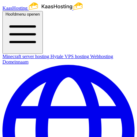
KaasHosting
Hoofdmenu openen
Minecraft server hosting
Hytale
VPS hosting
Webhosting
Domeinnaam