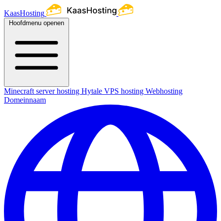
KaasHosting
Hoofdmenu openen
Minecraft server hosting
Hytale
VPS hosting
Webhosting
Domeinnaam