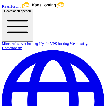
KaasHosting
Hoofdmenu openen
Minecraft server hosting
Hytale
VPS hosting
Webhosting
Domeinnaam