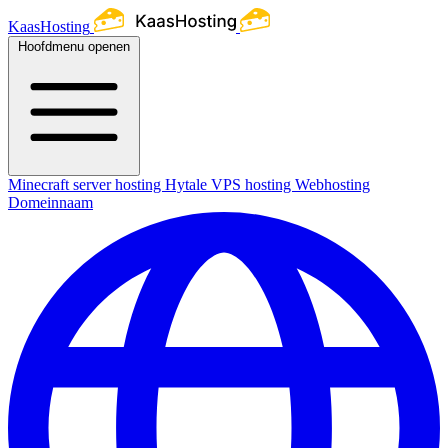
KaasHosting
Hoofdmenu openen
Minecraft server hosting
Hytale
VPS hosting
Webhosting
Domeinnaam