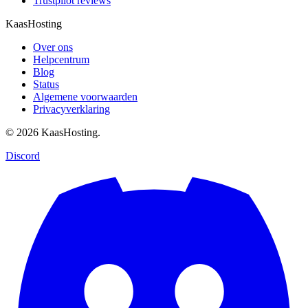
Trustpilot reviews
KaasHosting
Over ons
Helpcentrum
Blog
Status
Algemene voorwaarden
Privacyverklaring
© 2026 KaasHosting.
Discord