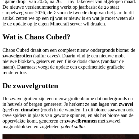
"game drop" van 2026, na 26.1 Tiny Takeover van afgelopen maart.
De nieuwe versienummering werkt op jaarbasis: de
staat
26
simpelweg voor 2026, de
voor de tweede drop van het jaar. In dit
2
artikel zetten we op een rij wat er nieuw is en wat je moet weten als
je de update op je eigen Minecraft server wil draaien.
Wat is Chaos Cubed?
Chaos Cubed draait om een compleet nieuw ondergronds biome: de
zwavelgrotten
(sulfur caves). Daarin vind je een nieuwe mob,
nieuwe blokken, geisers en een flinke dosis chaos (vandaar de
naam). Daarnaast voegt de update een experimentele grafische
renderer toe.
De zwavelgrotten
De zwavelgrotten zijn een nieuw grottenbiome dat ondergronds en
in heuvels of bergen genereert. Je herkent ze aan lagen van
zwavel
(geel) en
cinnaber
(rood) in de wanden. In dit biome spawnen ook
cave spiders in plaats van gewone spinnen, en als het biome aan de
oppervlakte komt, genereren er
zwavelbronnen
met zwavel,
magmablokken en zogeheten
potent sulfur
.