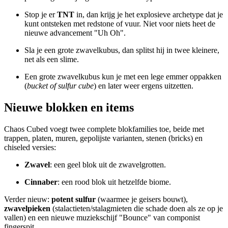
Stop je er
TNT
in, dan krijg je het explosieve archetype dat je
kunt ontsteken met redstone of vuur. Niet voor niets heet de
nieuwe advancement "Uh Oh".
Sla je een grote zwavelkubus, dan splitst hij in twee kleinere,
net als een slime.
Een grote zwavelkubus kun je met een lege emmer oppakken
(
bucket of sulfur cube
) en later weer ergens uitzetten.
Nieuwe blokken en items
Chaos Cubed voegt twee complete blokfamilies toe, beide met
trappen, platen, muren, gepolijste varianten, stenen (bricks) en
chiseled versies:
Zwavel
: een geel blok uit de zwavelgrotten.
Cinnaber
: een rood blok uit hetzelfde biome.
Verder nieuw:
potent sulfur
(waarmee je geisers bouwt),
zwavelpieken
(stalactieten/stalagmieten die schade doen als ze op je
vallen) en een nieuwe muziekschijf "Bounce" van componist
fingerspit.