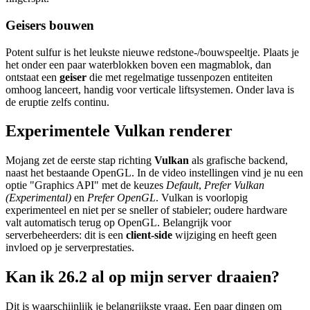
Geisers bouwen
Potent sulfur is het leukste nieuwe redstone-/bouwspeeltje. Plaats je
het onder een paar waterblokken boven een magmablok, dan
ontstaat een
geiser
die met regelmatige tussenpozen entiteiten
omhoog lanceert, handig voor verticale liftsystemen. Onder lava is
de eruptie zelfs continu.
Experimentele Vulkan renderer
Mojang zet de eerste stap richting
Vulkan
als grafische backend,
naast het bestaande OpenGL. In de video instellingen vind je nu een
optie "Graphics API" met de keuzes
Default
,
Prefer Vulkan
(Experimental)
en
Prefer OpenGL
. Vulkan is voorlopig
experimenteel en niet per se sneller of stabieler; oudere hardware
valt automatisch terug op OpenGL. Belangrijk voor
serverbeheerders: dit is een
client-side
wijziging en heeft geen
invloed op je serverprestaties.
Kan ik 26.2 al op mijn server draaien?
Dit is waarschijnlijk je belangrijkste vraag. Een paar dingen om