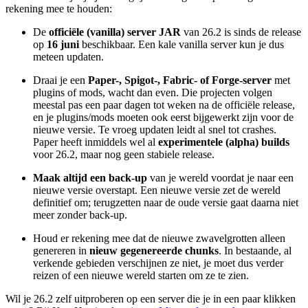
rekening mee te houden:
De
officiële (vanilla) server JAR
van 26.2 is sinds de release
op
16 juni
beschikbaar. Een kale vanilla server kun je dus
meteen updaten.
Draai je een
Paper-, Spigot-, Fabric- of Forge-server
met
plugins of mods, wacht dan even. Die projecten volgen
meestal pas een paar dagen tot weken na de officiële release,
en je plugins/mods moeten ook eerst bijgewerkt zijn voor de
nieuwe versie. Te vroeg updaten leidt al snel tot crashes.
Paper heeft inmiddels wel al
experimentele (alpha) builds
voor 26.2, maar nog geen stabiele release.
Maak altijd een back-up
van je wereld voordat je naar een
nieuwe versie overstapt. Een nieuwe versie zet de wereld
definitief om; terugzetten naar de oude versie gaat daarna niet
meer zonder back-up.
Houd er rekening mee dat de nieuwe zwavelgrotten alleen
genereren in
nieuw gegenereerde chunks
. In bestaande, al
verkende gebieden verschijnen ze niet, je moet dus verder
reizen of een nieuwe wereld starten om ze te zien.
Wil je 26.2 zelf uitproberen op een server die je in een paar klikken