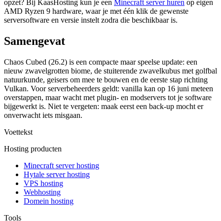
opzet? Bij KaasHosting kun je een
Minecraft server huren
op eigen
AMD Ryzen 9 hardware, waar je met één klik de gewenste
serversoftware en versie instelt zodra die beschikbaar is.
Samengevat
Chaos Cubed (26.2) is een compacte maar speelse update: een
nieuw zwavelgrotten biome, de stuiterende zwavelkubus met golfbal
natuurkunde, geisers om mee te bouwen en de eerste stap richting
Vulkan. Voor serverbeheerders geldt: vanilla kan op 16 juni meteen
overstappen, maar wacht met plugin- en modservers tot je software
bijgewerkt is. Niet te vergeten: maak eerst een back-up mocht er
onverwacht iets misgaan.
Voettekst
Hosting producten
Minecraft server hosting
Hytale server hosting
VPS hosting
Webhosting
Domein hosting
Tools