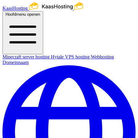
KaasHosting
Hoofdmenu openen
Minecraft server hosting
Hytale
VPS hosting
Webhosting
Domeinnaam